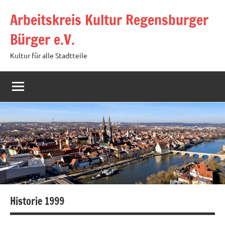
Zum
Arbeitskreis Kultur Regensburger
Inhalt
springen
Bürger e.V.
Kultur für alle Stadtteile
Historie 1999