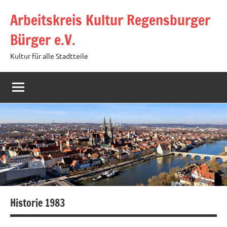
Zum
Arbeitskreis Kultur Regensburger
Inhalt
springen
Bürger e.V.
Kultur für alle Stadtteile
Historie 1983