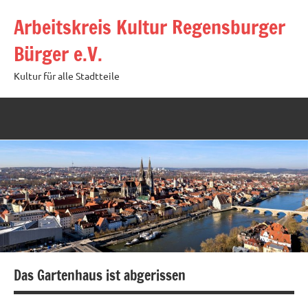
Zum
Arbeitskreis Kultur Regensburger
Inhalt
springen
Bürger e.V.
Kultur für alle Stadtteile
Das Gartenhaus ist abgerissen