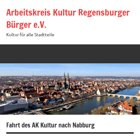
Zum
Arbeitskreis Kultur Regensburger
Inhalt
springen
Bürger e.V.
Kultur für alle Stadtteile
Fahrt des AK Kultur nach Nabburg